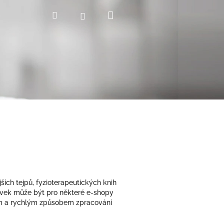
Nákupní
Hledat
Přihlášení
košík
jších tejpů, fyzioterapeutických knih
ávek může být pro některé e-shopy
ným a rychlým způsobem zpracování