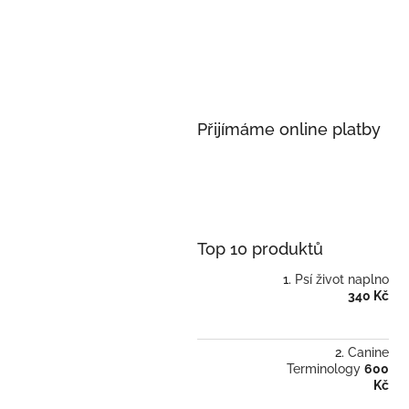
p
a
n
e
l
Přijímáme online platby
Top 10 produktů
Psí život naplno
340 Kč
Canine
Terminology
600
Kč