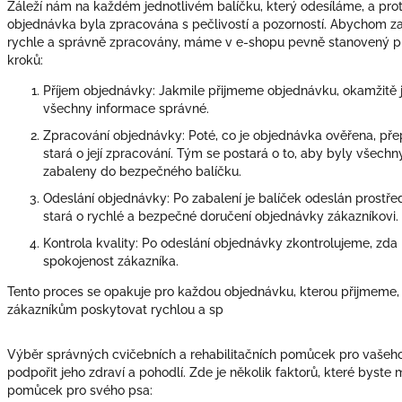
Záleží nám na každém jednotlivém balíčku, který odesíláme, a pr
objednávka byla zpracována s pečlivostí a pozorností. Abychom zaj
rychle a správně zpracovány, máme v e-shopu pevně stanovený pro
kroků:
Příjem objednávky: Jakmile přijmeme objednávku, okamžitě j
všechny informace správné.
Zpracování objednávky: Poté, co je objednávka ověřena, pře
stará o její zpracování. Tým se postará o to, aby byly všech
zabaleny do bezpečného balíčku.
Odeslání objednávky: Po zabalení je balíček odeslán prostře
stará o rychlé a bezpečné doručení objednávky zákazníkovi.
Kontrola kvality: Po odeslání objednávky zkontrolujeme, zda
spokojenost zákazníka.
Tento proces se opakuje pro každou objednávku, kterou přijmeme,
zákazníkům poskytovat rychlou a sp
Výběr správných cvičebních a rehabilitačních pomůcek pro vašeho 
podpořit jeho zdraví a pohodlí. Zde je několik faktorů, které byste 
pomůcek pro svého psa: