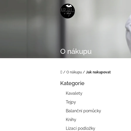
Přejít
na
obsah
O nákupu
Domů
/
O nákupu
/
Jak nakupovat
P
Kategorie
o
Přeskočit
kategorie
s
Kavalety
t
Tejpy
r
a
Balanční pomůcky
n
Knihy
n
í
Lízací podložky