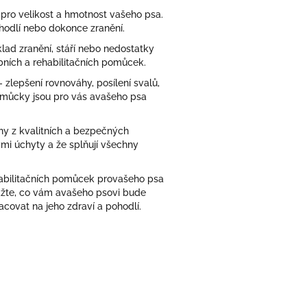
é pro velikost a hmotnost vašeho psa.
odlí nebo dokonce zranění.
klad zranění, stáří nebo nedostatky
bních a rehabilitačních pomůcek.
zlepšení rovnováhy, posílení svalů,
můcky jsou pro vás a
vašeho psa
ny z kvalitních a bezpečných
mi úchyty a že splňují všechny
abilitačních pomůcek pro
vašeho psa
ažte, co vám a
vašeho psovi bude
covat na jeho zdraví a pohodlí.