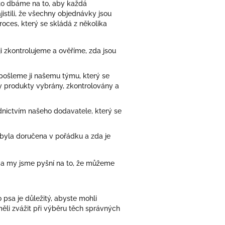
oto dbáme na to, aby každá
istili, že všechny objednávky jsou
ces, který se skládá z několika
i zkontrolujeme a ověříme, zda jsou
pošleme ji našemu týmu, který se
ny produkty vybrány, zkontrolovány a
dnictvím našeho dodavatele, který se
 byla doručena v pořádku a zda je
 a my jsme pyšní na to, že můžeme
psa je důležitý, abyste mohli
měli zvážit při výběru těch správných