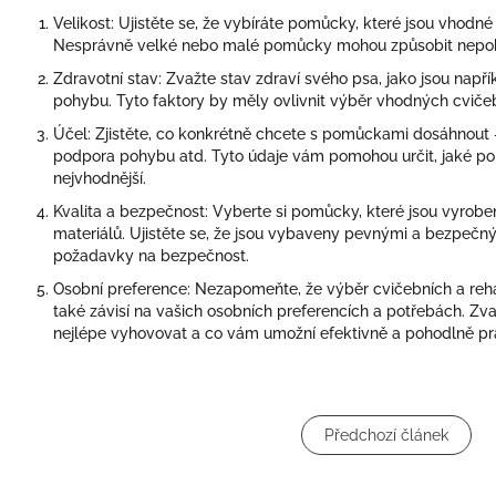
Velikost: Ujistěte se, že vybíráte pomůcky, které jsou vhodn
Nesprávně velké nebo malé pomůcky mohou způsobit nepoh
Zdravotní stav: Zvažte stav zdraví svého psa, jako jsou napří
pohybu. Tyto faktory by měly ovlivnit výběr vhodných cviče
Účel: Zjistěte, co konkrétně chcete s pomůckami dosáhnout - 
podpora pohybu atd. Tyto údaje vám pomohou určit, jaké po
nejvhodnější.
Kvalita a bezpečnost: Vyberte si pomůcky, které jsou vyrobe
materiálů. Ujistěte se, že jsou vybaveny pevnými a bezpečný
požadavky na bezpečnost.
Osobní preference: Nezapomeňte, že výběr cvičebních a reh
také závisí na vašich osobních preferencích a potřebách. Zv
nejlépe vyhovovat a co vám umožní efektivně a pohodlně pra
Předchozí článek