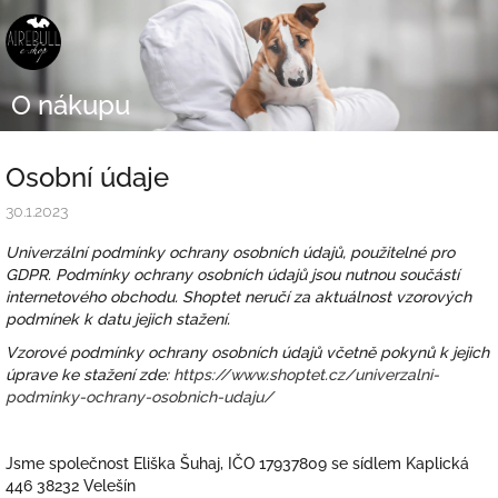
Přejít
na
obsah
O nákupu
Osobní údaje
30.1.2023
Univerzální podmínky ochrany osobních údajů, použitelné pro
GDPR. Podmínky ochrany osobních údajů jsou nutnou součástí
internetového obchodu. Shoptet neručí za aktuálnost vzorových
podmínek k datu jejich stažení.
Vzorové podmínky ochrany osobních údajů včetně pokynů k jejich
úprave ke stažení zde:
https://www.shoptet.cz/univerzalni-
podminky-ochrany-osobnich-udaju/
Jsme společnost Eliška Šuhaj, IČO
17937809 se sídlem Kaplická
446 38232 Velešín