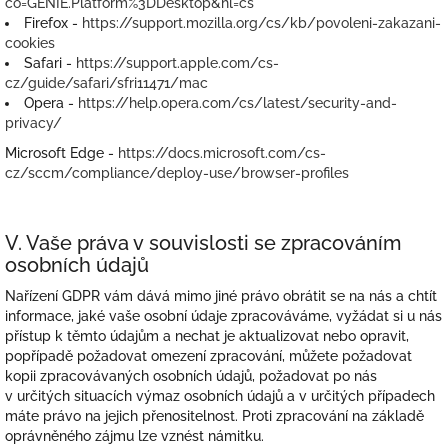
co=GENIE.Platform%3DDesktop&hl=cs
Firefox -
https://support.mozilla.org/cs/kb/povoleni-zakazani-
cookies
Safari -
https://support.apple.com/cs-
cz/guide/safari/sfri11471/mac
Opera -
https://help.opera.com/cs/latest/security-and-
privacy/
Microsoft Edge -
https://docs.microsoft.com/cs-
cz/sccm/compliance/deploy-use/browser-profiles
V. Vaše práva v souvislosti se zpracováním
osobních údajů
Nařízení GDPR vám dává mimo jiné právo obrátit se na nás a chtít
informace, jaké vaše osobní údaje zpracováváme, vyžádat si u nás
přístup k těmto údajům a nechat je aktualizovat nebo opravit,
popřípadě požadovat omezení zpracování, můžete požadovat
kopii zpracovávaných osobních údajů, požadovat po nás
v určitých situacích výmaz osobních údajů a v určitých případech
máte právo na jejich přenositelnost. Proti zpracování na základě
oprávněného zájmu lze vznést námitku.