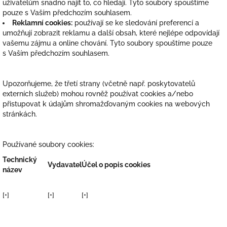
uživatelům snadno najít to, co hledají. Tyto soubory spouštíme
pouze s Vaším předchozím souhlasem.
Reklamní cookies:
používají se ke sledování preferencí a
umožňují zobrazit reklamu a další obsah, které nejlépe odpovídají
vašemu zájmu a online chování. Tyto soubory spouštíme pouze
s Vaším předchozím souhlasem.
Upozorňujeme, že třetí strany (včetně např. poskytovatelů
externích služeb) mohou rovněž používat cookies a/nebo
přistupovat k údajům shromažďovaným cookies na webových
stránkách.
Používané soubory cookies:
Technický
Vydavatel
Účel o popis cookies
název
[•]
[•]
[•]