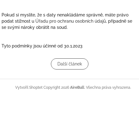
Pokud si myslíte, že s daty nenakládáme správně, máte právo
podat stížnost u
Úřadu pro ochranu osobních údajů
, případně se
se svými nároky obrátit na soud.
Tyto podmínky jsou účinné od 30.1.2023
Další článek
Z
á
Copyright 2026
AireBull
. Všechna práva vyhrazena.
Vytvořil Shoptet
p
a
t
í